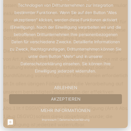
lassen, werden Ihre Angaben aus dem Anfrageformular
Technologien von Drittunternehmen zur Integration
bestimmter Funktionen. Wenn Sie auf den Button "Alles
inklusive der von Ihnen dort angegebenen
akzeptieren" klicken, werden diese Funktionen aktiviert
Kontaktdaten zwecks Bearbeitung der Anfrage und für
(Einwilligung). Nach der Einwilligung verarbeiten wir und die
den Fall von Anschlussfragen bei uns gespeichert. Diese
betroffenen Drittunternehmen Ihre personenbezogenen
Daten geben wir nicht ohne Ihre Einwilligung weiter.
Daten für verschiedene Zwecke. Detaillierte Informationen
zu Zweck, Rechtsgrundlagen, Drittunternehmen können Sie
Die Verarbeitung dieser Daten erfolgt auf Grundlage
unter dem Button "Mehr" und in unserer
von Art. 6 Abs. 1 lit. b DSGVO, sofern Ihre Anfrage mit der
Datenschutzerklärung einsehen. Sie können Ihre
Erfüllung eines Vertrags zusammenhängt oder zur
Einwilligung jederzeit widerrufen.
Durchführung vorvertraglicher Maßnahmen erforderlich
ist. In allen übrigen Fällen beruht die Verarbeitung auf
ABLEHNEN
unserem berechtigten Interesse an der effektiven
AKZEPTIEREN
Bearbeitung der an uns gerichteten Anfragen (Art. 6
Abs. 1 lit. f DSGVO) oder auf Ihrer Einwilligung (Art. 6 Abs.
MEHR INFORMATIONEN
1 lit. a DSGVO) sofern diese abgefragt wurde; die
Impressum
|
Datenschutzerklärung
Einwilligung ist jederzeit widerrufbar.