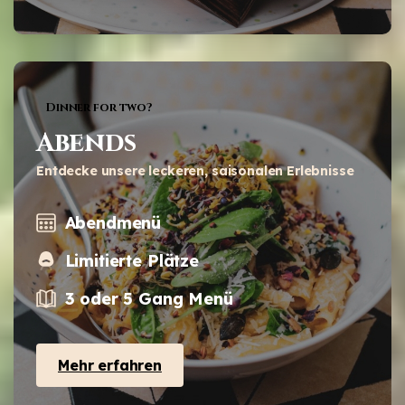
Dinner for two?
Abends
Entdecke unsere leckeren, saisonalen Erlebnisse
Abendmenü
Limitierte Plätze
3 oder 5 Gang Menü
Mehr erfahren